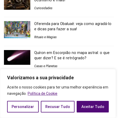
ocultismo e mais!
Curiosidades
Oferenda para Obaluaê: veja como agradá-lo
e dicas para fazer a sua!
Rituais e Magias
Quíron em Escorpião no mapa astral: o que
quer dizer? E se é retrógrado?
Casas e Planetas
Valorizamos a sua privacidade
Comentários
Aceite o nosso cookies para ter uma melhor experiência em
navegação.
Política de Cookie
9 simpatias para duas pessoas se odiarem: com pimenta e
mais! - Astros Zen
em
Simpatia para separar casal: urgente,
Personalizar
Recusar Tudo
Aceitar Tudo
com vinagre, pimenta e mais!
O que significa ver um espírito infantil? Zombeteiro, falecido e