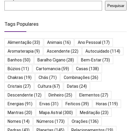
Pesquisar
Tags Populares
Alimentação
(33)
Animais
(16)
Ano Pessoal
(17)
Aromaterapia
(9)
Ascendente
(22)
Autocuidado
(114)
Banhos
(50)
Baralho Cigano
(28)
Bem-Estar
(73)
Búzios
(11)
Cartomancia
(59)
Casas
(138)
Chakras
(19)
Chás
(71)
Combinações
(26)
Cristais
(27)
Cultura
(67)
Datas
(24)
Descendente
(12)
Dinheiro
(25)
Elementos
(27)
Energias
(91)
Ervas
(31)
Feiticos
(39)
Horas
(119)
Mantras
(20)
Mapa Astral
(300)
Meditação
(23)
Nomes
(14)
Números
(173)
Orações
(136)
Pedras
(43)
Planetas
(145)
Relacionamentos
(19)