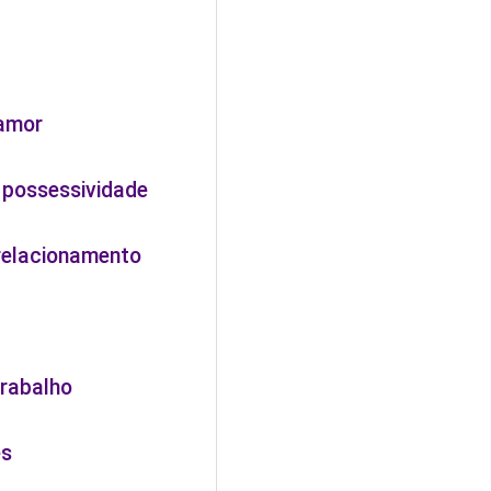
 amor
 possessividade
 relacionamento
trabalho
es