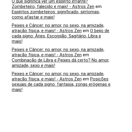
O que significa ver um espírito infantil?
Zombeteiro, falecido e mais! - Astros Zen
em
Espíritos zombeteiros: significado, sintomas,
como afastar e mais!
Peixes e Câncer: no amor, no sexo, na amizade,
atração física, e mais! - Astros Zen
em
O beijo de
cada signo: Áries, Escorpião, Sagitário, Libra e
mais!
Peixes e Câncer: no amor, no sexo, na amizade,
atração física, e mais! - Astros Zen
em
Combinação de Libra e Peixes dá certo? No amor,
amizade, sexo e mais!
Peixes e Câncer: no amor, no sexo, na amizade,
atração física, e mais! - Astros Zen
em
Posições
sexuais de cada signo: fantasia, zonas erógenas e
mais!