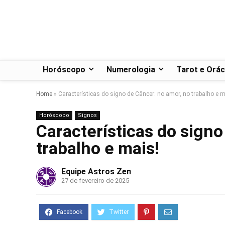
Horóscopo
Numerologia
Tarot e Orác
Home
»
Características do signo de Câncer: no amor, no trabalho e m
Horóscopo
Signos
Características do signo
trabalho e mais!
Equipe Astros Zen
27 de fevereiro de 2025