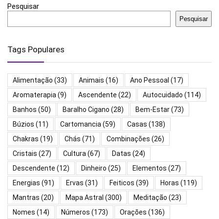
Pesquisar
Pesquisar
Tags Populares
Alimentação
(33)
Animais
(16)
Ano Pessoal
(17)
Aromaterapia
(9)
Ascendente
(22)
Autocuidado
(114)
Banhos
(50)
Baralho Cigano
(28)
Bem-Estar
(73)
Búzios
(11)
Cartomancia
(59)
Casas
(138)
Chakras
(19)
Chás
(71)
Combinações
(26)
Cristais
(27)
Cultura
(67)
Datas
(24)
Descendente
(12)
Dinheiro
(25)
Elementos
(27)
Energias
(91)
Ervas
(31)
Feiticos
(39)
Horas
(119)
Mantras
(20)
Mapa Astral
(300)
Meditação
(23)
Nomes
(14)
Números
(173)
Orações
(136)