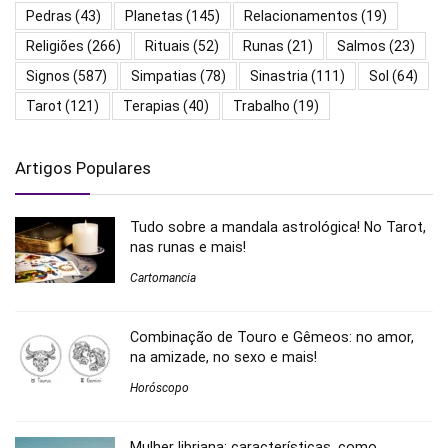
Pedras
(43)
Planetas
(145)
Relacionamentos
(19)
Religiões
(266)
Rituais
(52)
Runas
(21)
Salmos
(23)
Signos
(587)
Simpatias
(78)
Sinastria
(111)
Sol
(64)
Tarot
(121)
Terapias
(40)
Trabalho
(19)
Artigos Populares
Tudo sobre a mandala astrológica! No Tarot,
nas runas e mais!
Cartomancia
Combinação de Touro e Gêmeos: no amor,
na amizade, no sexo e mais!
Horóscopo
Mulher libriana: características, como