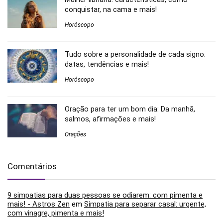
conquistar, na cama e mais!
Horóscopo
Tudo sobre a personalidade de cada signo:
datas, tendências e mais!
Horóscopo
Oração para ter um bom dia: Da manhã,
salmos, afirmações e mais!
Orações
Comentários
9 simpatias para duas pessoas se odiarem: com pimenta e
mais! - Astros Zen
em
Simpatia para separar casal: urgente,
com vinagre, pimenta e mais!