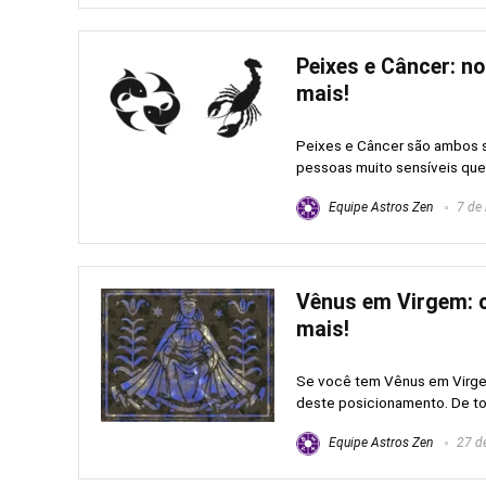
Peixes e Câncer: no
mais!
Peixes e Câncer são ambos s
pessoas muito sensíveis que
Equipe Astros Zen
7 de 
Vênus em Virgem: c
mais!
Se você tem Vênus em Virgem
deste posicionamento. De todo
Equipe Astros Zen
27 de