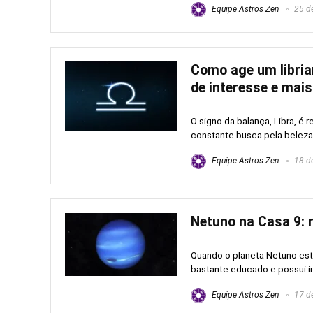
Equipe Astros Zen
25 de
Como age um libria
de interesse e mais
O signo da balança, Libra, é
constante busca pela beleza 
Equipe Astros Zen
18 de
Netuno na Casa 9: r
Quando o planeta Netuno está
bastante educado e possui in
Equipe Astros Zen
17 de