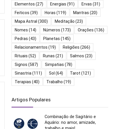
Elementos
(27)
Energias
(91)
Ervas
(31)
Feiticos
(39)
Horas
(119)
Mantras
(20)
Mapa Astral
(300)
Meditação
(23)
Nomes
(14)
Números
(173)
Orações
(136)
Pedras
(43)
Planetas
(145)
Relacionamentos
(19)
Religiões
(266)
Rituais
(52)
Runas
(21)
Salmos
(23)
Signos
(587)
Simpatias
(78)
Sinastria
(111)
Sol
(64)
Tarot
(121)
Terapias
(40)
Trabalho
(19)
Artigos Populares
Combinação de Sagitário e
Aquário: no amor, amizade,
trabalho e mais!