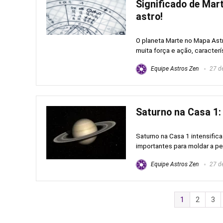
Significado de Mar
astro!
O planeta Marte no Mapa Astr
muita força e ação, caracterí
Equipe Astros Zen
27 de
Saturno na Casa 1: 
Saturno na Casa 1 intensifi
importantes para moldar a per
Equipe Astros Zen
27 de
1
2
3