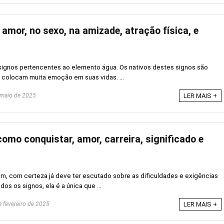
 amor, no sexo, na amizade, atração física, e
ignos pertencentes ao elemento água. Os nativos destes signos são
 colocam muita emoção em suas vidas. ...
maio de 2025
LER MAIS +
omo conquistar, amor, carreira, significado e
, com certeza já deve ter escutado sobre as dificuldades e exigências
s os signos, ela é a única que ...
 fevereiro de 2025
LER MAIS +