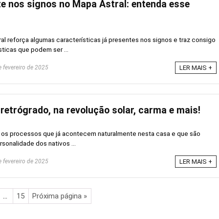
te nos signos no Mapa Astral: entenda esse
al reforça algumas características já presentes nos signos e traz consigo
sticas que podem ser ...
 fevereiro de 2025
LER MAIS +
retrógrado, na revolução solar, carma e mais!
ca os processos que já acontecem naturalmente nesta casa e que são
sonalidade dos nativos ...
 fevereiro de 2025
LER MAIS +
…
15
Próxima página »