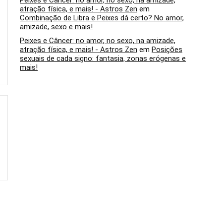
Peixes e Câncer: no amor, no sexo, na amizade,
atração física, e mais! - Astros Zen
em
Combinação de Libra e Peixes dá certo? No amor,
amizade, sexo e mais!
Peixes e Câncer: no amor, no sexo, na amizade,
atração física, e mais! - Astros Zen
em
Posições
sexuais de cada signo: fantasia, zonas erógenas e
mais!