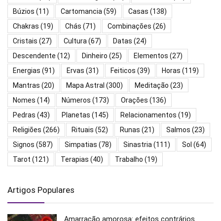
Búzios
(11)
Cartomancia
(59)
Casas
(138)
Chakras
(19)
Chás
(71)
Combinações
(26)
Cristais
(27)
Cultura
(67)
Datas
(24)
Descendente
(12)
Dinheiro
(25)
Elementos
(27)
Energias
(91)
Ervas
(31)
Feiticos
(39)
Horas
(119)
Mantras
(20)
Mapa Astral
(300)
Meditação
(23)
Nomes
(14)
Números
(173)
Orações
(136)
Pedras
(43)
Planetas
(145)
Relacionamentos
(19)
Religiões
(266)
Rituais
(52)
Runas
(21)
Salmos
(23)
Signos
(587)
Simpatias
(78)
Sinastria
(111)
Sol
(64)
Tarot
(121)
Terapias
(40)
Trabalho
(19)
Artigos Populares
Amarração amorosa: efeitos contrários