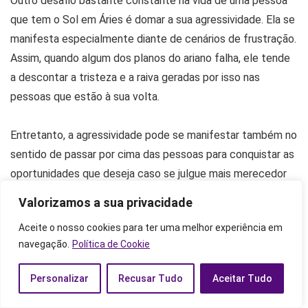
Outro desafio bastante constante na vida de uma pessoa
que tem o Sol em Áries é domar a sua agressividade. Ela se
manifesta especialmente diante de cenários de frustração.
Assim, quando algum dos planos do ariano falha, ele tende
a descontar a tristeza e a raiva geradas por isso nas
pessoas que estão à sua volta.
Entretanto, a agressividade pode se manifestar também no
sentido de passar por cima das pessoas para conquistar as
oportunidades que deseja caso se julgue mais merecedor
do que elas. Nesse cenário, o ariano não pensa duas vezes
Valorizamos a sua privacidade
antes de puxar alguns tapetes.
Aceite o nosso cookies para ter uma melhor experiência em
navegação.
Política de Cookie
Interações e relações de quem
possui o Sol em Áries
Personalizar
Recusar Tudo
Aceitar Tudo