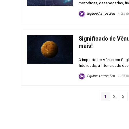
metódicas, desapegadas, frias
Equipe Astros Zen
25 de
Significado de Vênu
mais!
O impacto de Vênus em Sagitá
fidelidade, a intensidade das 
Equipe Astros Zen
25 de
1
2
3