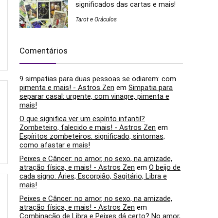
significados das cartas e mais!
Tarot e Oráculos
Comentários
9 simpatias para duas pessoas se odiarem: com
pimenta e mais! - Astros Zen
em
Simpatia para
separar casal: urgente, com vinagre, pimenta e
mais!
O que significa ver um espírito infantil?
Zombeteiro, falecido e mais! - Astros Zen
em
Espíritos zombeteiros: significado, sintomas,
como afastar e mais!
Peixes e Câncer: no amor, no sexo, na amizade,
atração física, e mais! - Astros Zen
em
O beijo de
cada signo: Áries, Escorpião, Sagitário, Libra e
mais!
Peixes e Câncer: no amor, no sexo, na amizade,
atração física, e mais! - Astros Zen
em
Combinação de Libra e Peixes dá certo? No amor,