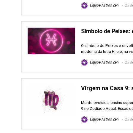
Equipe Astros Zen
25 de
Símbolo de Peixes: 
O símbolo de Peixes é envolt
moderna da letra H, ele, na ver
Equipe Astros Zen
25 de
Virgem na Casa 9: s
Mente evoluída, ensino supe
9 no Zodíaco Astral. Essas qu
Equipe Astros Zen
25 de