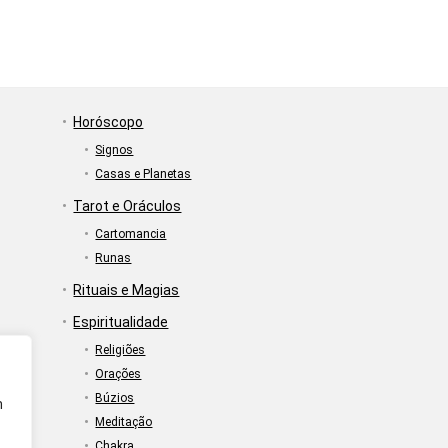
Horóscopo
Signos
Casas e Planetas
Tarot e Oráculos
Cartomancia
Runas
Rituais e Magias
Espiritualidade
Religiões
Orações
Búzios
m
Meditação
Chakra