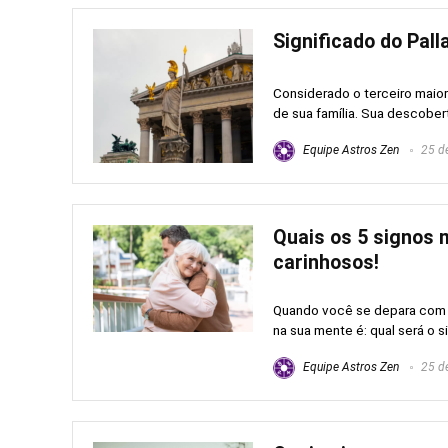
Significado do Pall
Considerado o terceiro maior 
de sua família. Sua descober
Equipe Astros Zen
25 de
Quais os 5 signos 
carinhosos!
Quando você se depara com p
na sua mente é: qual será o s
Equipe Astros Zen
25 de