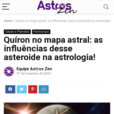
Home
»
Quíron no mapa astral: as influências desse asteroide na astrologia!
Casas e Planetas
Horóscopo
Quíron no mapa astral: as
influências desse
asteroide na astrologia!
Equipe Astros Zen
27 de fevereiro de 2025