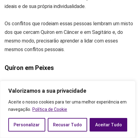
ideais e de sua própria individualidade.
Os conflitos que rodeiam essas pessoas lembram um misto
dos que cercam Quíron em Câncer e em Sagitário e, do
mesmo modo, precisarão aprender a lidar com esses
mesmos conflitos pessoais.
Quíron em Peixes
Os que nascem sob Quíron em Peixes são pessoas muito
Valorizamos a sua privacidade
compreensivas, que sempre consideram o outro lado da
história, os motivos e trajetórias pessoais de cada um que
Aceite o nosso cookies para ter uma melhor experiência em
navegação.
Política de Cookie
pode levá-los a agir de determinada maneira. Com toda
essa compreensão, porém, correm o risco de perdoarem
Personalizar
Recusar Tudo
Aceitar Tudo
fácil demais.