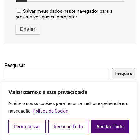
Salvar meus dados neste navegador para a
próxima vez que eu comentar.
Pesquisar
Pesquisar
Valorizamos a sua privacidade
Tags Populares
Aceite o nosso cookies para ter uma melhor experiência em
navegação.
Política de Cookie
Alimentação
(33)
Animais
(16)
Ano Pessoal
(17)
Aromaterapia
(9)
Ascendente
(22)
Autocuidado
(114)
Personalizar
Recusar Tudo
Aceitar Tudo
Banhos
(50)
Baralho Cigano
(28)
Bem-Estar
(73)