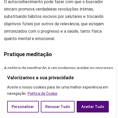
O autoconhecimento pode fazer com que o buscador
sincero promova verdadeiras revoluções íntimas,
substituindo hábitos nocivos por salutares e trocando
objetivos fúteis por outros de relevância, que estejam
sintonizados com o progresso e a saúde, tanto física
quanto mental e emocional.
Pratique meditação
A prática da meditação é um poderoso auxiliar no processo
de obtenção de saúde e bem-estar. A meditação é
Valorizamos a sua privacidade
reconhecida como relaxante e redutora de estresse e dos
Aceite o nosso cookies para ter uma melhor experiência em
seus efeitos nocivos para o corpo e a mente. A meditação
navegação.
Política de Cookie
se apresenta em diferentes tipos e pode ser praticada
individualmente ou em grupo.
Personalizar
Recusar Tudo
Aceitar Tudo