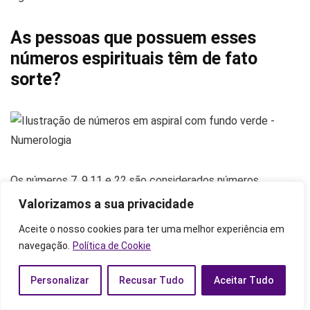
As pessoas que possuem esses
números espirituais têm de fato
sorte?
Os números 7, 9,11 e 22 são considerados números
espirituais da sorte por muita gente. Sem dúvida alguma,
Valorizamos a sua privacidade
esses são algarismos que trazem mensagens importantes
Aceite o nosso cookies para ter uma melhor experiência em
e poderosas e estão relacionados a um alto nível de
navegação.
Política de Cookie
espiritualidade, à intuição, ao potencial criador e ao
altruísmo.
Personalizar
Recusar Tudo
Aceitar Tudo