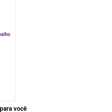
balho
 para você