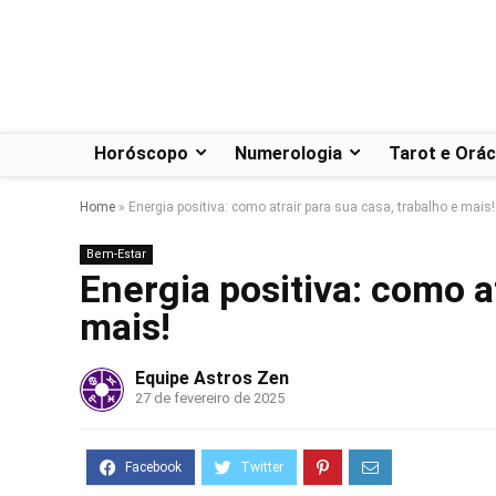
Horóscopo
Numerologia
Tarot e Orác
Home
»
Energia positiva: como atrair para sua casa, trabalho e mais!
Bem-Estar
Energia positiva: como a
mais!
Equipe Astros Zen
27 de fevereiro de 2025