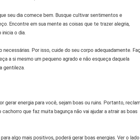
 que seu dia comece bem. Busque cultivar sentimentos e
o. Encontre em sua mente as coisas que te trazer alegria,
nicia o dia.
o necessárias. Por isso, cuide do seu corpo adequadamente. Fa
fereça a si mesmo um pequeno agrado e não esqueça daquela
 gentileza.
 gerar energia para você, sejam boas ou ruins. Portanto, recla
o cachorro que faz muita bagunça não vai ajudar a atrair as boas
ara algo mais positivos, poderá gerar boas energias. Ver o lado