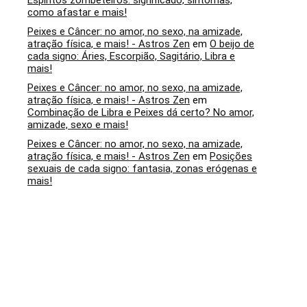
Espíritos zombeteiros: significado, sintomas,
como afastar e mais!
Peixes e Câncer: no amor, no sexo, na amizade,
atração física, e mais! - Astros Zen
em
O beijo de
cada signo: Áries, Escorpião, Sagitário, Libra e
mais!
Peixes e Câncer: no amor, no sexo, na amizade,
atração física, e mais! - Astros Zen
em
Combinação de Libra e Peixes dá certo? No amor,
amizade, sexo e mais!
Peixes e Câncer: no amor, no sexo, na amizade,
atração física, e mais! - Astros Zen
em
Posições
sexuais de cada signo: fantasia, zonas erógenas e
mais!