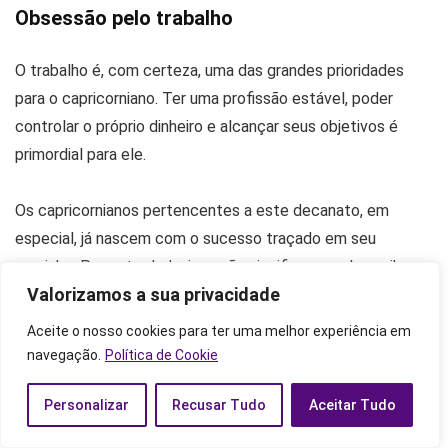
Obsessão pelo trabalho
O trabalho é, com certeza, uma das grandes prioridades
para o capricorniano. Ter uma profissão estável, poder
controlar o próprio dinheiro e alcançar seus objetivos é
primordial para ele.
Os capricornianos pertencentes a este decanato, em
especial, já nascem com o sucesso traçado em seu
caminho. Por outro lado, isso não significa que eles saibam
Valorizamos a sua privacidade
como chegar até ele, pois é muito difícil para eles lidarem
com os empecilhos que surgem nesta trajetória.
Aceite o nosso cookies para ter uma melhor experiência em
navegação.
Política de Cookie
Apesar disso, essas pessoas são extremamente focadas e
Personalizar
Recusar Tudo
Aceitar Tudo
estão sempre dispostas a trabalhar, canalizando toda a sua
energia em seus projetos. No entanto, ter equilíbrio é