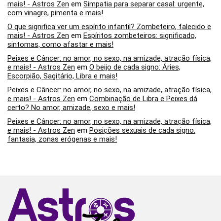
mais! - Astros Zen
em
Simpatia para separar casal: urgente,
com vinagre, pimenta e mais!
O que significa ver um espírito infantil? Zombeteiro, falecido e
mais! - Astros Zen
em
Espíritos zombeteiros: significado,
sintomas, como afastar e mais!
Peixes e Câncer: no amor, no sexo, na amizade, atração física,
e mais! - Astros Zen
em
O beijo de cada signo: Áries,
Escorpião, Sagitário, Libra e mais!
Peixes e Câncer: no amor, no sexo, na amizade, atração física,
e mais! - Astros Zen
em
Combinação de Libra e Peixes dá
certo? No amor, amizade, sexo e mais!
Peixes e Câncer: no amor, no sexo, na amizade, atração física,
e mais! - Astros Zen
em
Posições sexuais de cada signo:
fantasia, zonas erógenas e mais!