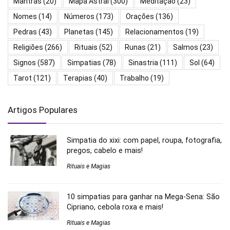
Mantras
(20)
Mapa Astral
(300)
Meditação
(23)
Nomes
(14)
Números
(173)
Orações
(136)
Pedras
(43)
Planetas
(145)
Relacionamentos
(19)
Religiões
(266)
Rituais
(52)
Runas
(21)
Salmos
(23)
Signos
(587)
Simpatias
(78)
Sinastria
(111)
Sol
(64)
Tarot
(121)
Terapias
(40)
Trabalho
(19)
Artigos Populares
Simpatia do xixi: com papel, roupa, fotografia,
pregos, cabelo e mais!
Rituais e Magias
10 simpatias para ganhar na Mega-Sena: São
Cipriano, cebola roxa e mais!
Rituais e Magias