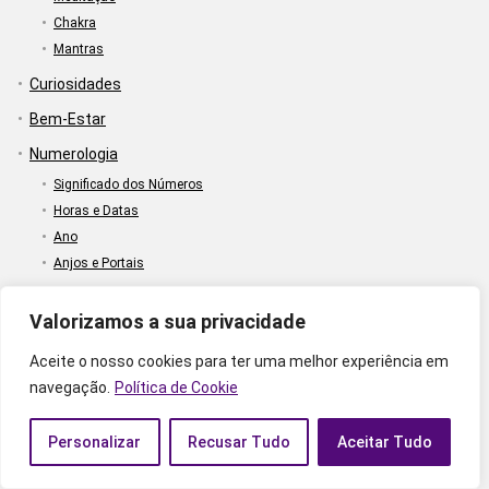
Chakra
Mantras
Curiosidades
Bem-Estar
Numerologia
Significado dos Números
Horas e Datas
Ano
Anjos e Portais
Valorizamos a sua privacidade
Aceite o nosso cookies para ter uma melhor experiência em
navegação.
Política de Cookie
Sobre Astros Zen
Quem Somos
Personalizar
Recusar Tudo
Aceitar Tudo
Contato