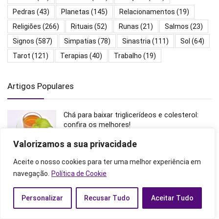
Pedras
(43)
Planetas
(145)
Relacionamentos
(19)
Religiões
(266)
Rituais
(52)
Runas
(21)
Salmos
(23)
Signos
(587)
Simpatias
(78)
Sinastria
(111)
Sol
(64)
Tarot
(121)
Terapias
(40)
Trabalho
(19)
Artigos Populares
Chá para baixar triglicerídeos e colesterol:
confira os melhores!
Curiosidades
Valorizamos a sua privacidade
Aceite o nosso cookies para ter uma melhor experiência em
Touro na Casa 4: Significado, no mapa astral,
navegação.
Política de Cookie
casas astrológicas e mais!
Horóscopo
Personalizar
Recusar Tudo
Aceitar Tudo