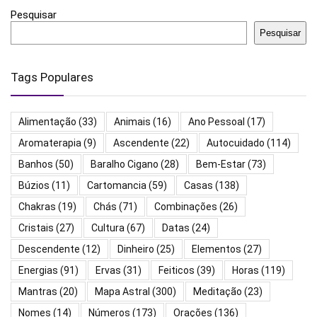
Pesquisar
Pesquisar
Tags Populares
Alimentação
(33)
Animais
(16)
Ano Pessoal
(17)
Aromaterapia
(9)
Ascendente
(22)
Autocuidado
(114)
Banhos
(50)
Baralho Cigano
(28)
Bem-Estar
(73)
Búzios
(11)
Cartomancia
(59)
Casas
(138)
Chakras
(19)
Chás
(71)
Combinações
(26)
Cristais
(27)
Cultura
(67)
Datas
(24)
Descendente
(12)
Dinheiro
(25)
Elementos
(27)
Energias
(91)
Ervas
(31)
Feiticos
(39)
Horas
(119)
Mantras
(20)
Mapa Astral
(300)
Meditação
(23)
Nomes
(14)
Números
(173)
Orações
(136)