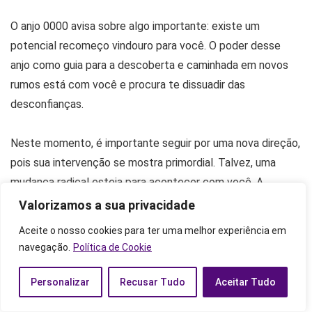
O anjo 0000 avisa sobre algo importante: existe um
potencial recomeço vindouro para você. O poder desse
anjo como guia para a descoberta e caminhada em novos
rumos está com você e procura te dissuadir das
desconfianças.
Neste momento, é importante seguir por uma nova direção,
pois sua intervenção se mostra primordial. Talvez, uma
mudança radical esteja para acontecer com você. A
mensagem do anjo é sobre a vinda dela, para que você não
Valorizamos a sua privacidade
seja pego de surpresa.
Aceite o nosso cookies para ter uma melhor experiência em
navegação.
Política de Cookie
O anjo 0000 e a proteção divina
Personalizar
Recusar Tudo
Aceitar Tudo
Você é um protegido do divino. A influência do 0000 neste