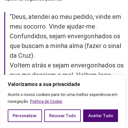
“Deus, atendei ao meu pedido, vinde em
meu socorro. Vinde ajudar-me.
Confundidos, sejam envergonhados os
que buscam a minha alma (fazer o sinal
da Cruz).
Voltem atrás e sejam envergonhados os
que me desejam o mal. Voltem logo
cheios de confusão os que me dizem:
Valorizamos a sua privacidade
Bem, bem (fazer o sinal da Cruz).
Aceite o nosso cookies para ter uma melhor experiência em
navegação.
Política de Cookie
Regozijem-se e alegrem-se em Vós os
Personalizar
Recusar Tudo
Aceitar Tudo
que vos buscam, e os que amam vossa