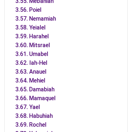
Mebahiah
Poiel
Nemamiah
Yeialel
Harahel
Mitsrael
Umabel
Iah-Hel
Anauel
Mehiel
Damabiah
Mamaquel
Yael
Habuhiah
Rochel