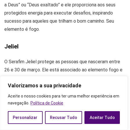
a Deus” ou “Deus exaltado” e ele proporciona aos seus
protegidos energia para executar desafios, inspirando
sucesso para aqueles que trilham o bom caminho. Seu
elemento é fogo.
Jeliel
O Serafim Jeliel protege as pessoas que nasceram entre
26 e 30 de março. Ele está associado ao elemento fogo e
preside sobre a intuição, a harmonia e o pensamento
Valorizamos a sua privacidade
positivo. Além disso, influencia a inventividade e inspira
amor à natureza. Seus protegidos tendem a ser pessoas
Aceite o nosso cookies para ter uma melhor experiência em
muito pacíficas e empáticas.
navegação.
Política de Cookie
Personalizar
Recusar Tudo
Aceitar Tudo
Sitael