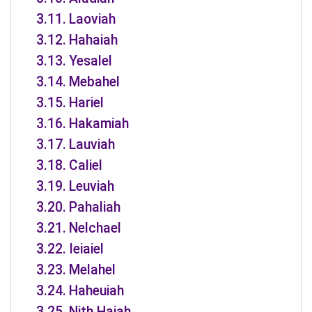
Laoviah
Hahaiah
Yesalel
Mebahel
Hariel
Hakamiah
Lauviah
Caliel
Leuviah
Pahaliah
Nelchael
Ieiaiel
Melahel
Haheuiah
Nith Haiah