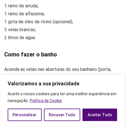
1 ramo de arruda;
1 ramo de alfazema;
1 gota de óleo de rícino (opcional);
3 velas brancas;
2 litros de água.
Como fazer o banho
Acenda as velas nas aberturas do seu banheiro (porta,
janela), sempre pelo lado de dentro. Coloque a água para
Valorizamos a sua privacidade
ferver e acrescente os ingredientes, menos o guaraná.
Mexa no sentido horário e deixe no fogo até que tudo
Aceite o nosso cookies para ter uma melhor experiência em
navegação.
Política de Cookie
esteja bem dissolvido.
Personalizar
Recusar Tudo
Aceitar Tudo
Desligue o fogo, acrescente o guaraná e deixe arrefecer
um pouco. Se quiser acrescente o óleo de rícino, ótimo