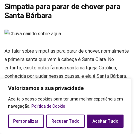
Simpatia para parar de chover para
Santa Bárbara
Ao falar sobre simpatias para parar de chover, normalmente
a primeira santa que vem à cabeça é Santa Clara. No
entanto, existe outra famosa santa na Igreja Católica,
conhecida por ajudar nessas causas, e ela é Santa Bárbara.
Valorizamos a sua privacidade
Infelizmente, a história que a fez ficar conhecida por isso,
Aceite o nosso cookies para ter uma melhor experiência em
não foi nada feliz, diferentemente de Santa Clara. Na
navegação.
Política de Cookie
sequência, você poderá conhecer mais detalhes dessa
história, assim como sua simpatia. E com isso, entender o
Personalizar
Recusar Tudo
Aceitar Tudo
motivo da força de Santa Bárbara quando o assunto são