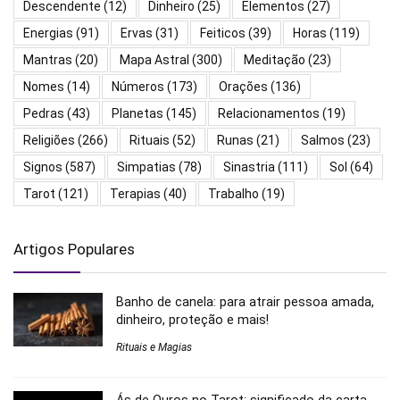
Descendente
(12)
Dinheiro
(25)
Elementos
(27)
Energias
(91)
Ervas
(31)
Feiticos
(39)
Horas
(119)
Mantras
(20)
Mapa Astral
(300)
Meditação
(23)
Nomes
(14)
Números
(173)
Orações
(136)
Pedras
(43)
Planetas
(145)
Relacionamentos
(19)
Religiões
(266)
Rituais
(52)
Runas
(21)
Salmos
(23)
Signos
(587)
Simpatias
(78)
Sinastria
(111)
Sol
(64)
Tarot
(121)
Terapias
(40)
Trabalho
(19)
Artigos Populares
Banho de canela: para atrair pessoa amada,
dinheiro, proteção e mais!
Rituais e Magias