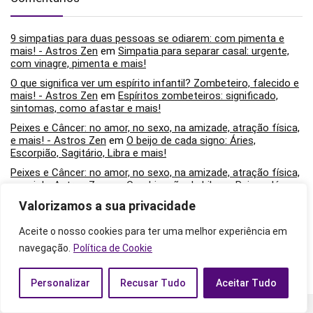
9 simpatias para duas pessoas se odiarem: com pimenta e
mais! - Astros Zen
em
Simpatia para separar casal: urgente,
com vinagre, pimenta e mais!
O que significa ver um espírito infantil? Zombeteiro, falecido e
mais! - Astros Zen
em
Espíritos zombeteiros: significado,
sintomas, como afastar e mais!
Peixes e Câncer: no amor, no sexo, na amizade, atração física,
e mais! - Astros Zen
em
O beijo de cada signo: Áries,
Escorpião, Sagitário, Libra e mais!
Peixes e Câncer: no amor, no sexo, na amizade, atração física,
e mais! - Astros Zen
em
Combinação de Libra e Peixes dá
certo? No amor, amizade, sexo e mais!
Valorizamos a sua privacidade
Peixes e Câncer: no amor, no sexo, na amizade, atração física,
e mais! - Astros Zen
em
Posições sexuais de cada signo:
Aceite o nosso cookies para ter uma melhor experiência em
fantasia, zonas erógenas e mais!
navegação.
Política de Cookie
Personalizar
Recusar Tudo
Aceitar Tudo