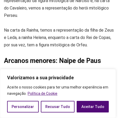
representação da figura mitológica de Narciso e, na carta
do Cavaleiro, vemos a representação do herói mitológico
Perseu.
Na carta da Rainha, temos a representação da filha de Zeus
e Leda, a rainha Helena, enquanto a carta do Rei de Copas,
por sua vez, tem a figura mitológica de Orfeu.
Arcanos menores: Naipe de Paus
Valorizamos a sua privacidade
Aceite o nosso cookies para ter uma melhor experiência em
Sendo um dos quatro naipes que formam os arcanos
navegação.
Política de Cookie
menores, o naipe de paus tem como elemento o fogo e as
características advindas do mesmo. No Tarot mitológico, é
Personalizar
Recusar Tudo
Aceitar Tudo
representado pela história de Jasão e os Argonautas, um