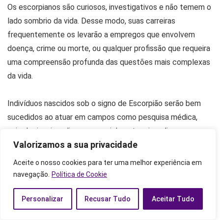
Os escorpianos são curiosos, investigativos e não temem o
lado sombrio da vida. Desse modo, suas carreiras
frequentemente os levarão a empregos que envolvem
doença, crime ou morte, ou qualquer profissão que requeira
uma compreensão profunda das questões mais complexas
da vida.
Indivíduos nascidos sob o signo de Escorpião serão bem
sucedidos ao atuar em campos como pesquisa médica,
psicologia e jornalismo, especialmente o jornalismo
Valorizamos a sua privacidade
investigativo. Eles também podem ter uma carreira
brilhante nas áreas em que terão que administrar negócios.
Aceite o nosso cookies para ter uma melhor experiência em
navegação.
Política de Cookie
Atuações como engenheiros, ecologistas, analistas de
Personalizar
Recusar Tudo
Aceitar Tudo
mercado, patologistas, soldados e arqueólogos também
estão associadas a esse signo.