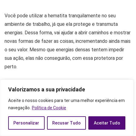
Você pode utilizar a hematita tranquilamente no seu
ambiente de trabalho, já que ela protege e transmuta
energias. Dessa forma, vai ajudar a abrir caminhos e mostrar
novas formas de fazer as coisas, incrementando ainda mais
o seu valor. Mesmo que energias densas tentem impedir
sua ação, elas não conseguirão, com essa protetora por
perto.
Há também outro uso da hematita no ambiente de trabalho
Valorizamos a sua privacidade
que é a estimulação do cérebro, fazendo com que sua
mente responda mais facilmente às inúmeras demandas do
Aceite o nosso cookies para ter uma melhor experiência em
navegação.
Política de Cookie
dia a dia. A coragem para correr atrás dos seus sonhos e
objetivos talvez seja a sua maior vantagem, pois mesmo no
Personalizar
Recusar Tudo
Aceitar Tudo
ambiente de trabalho, é preciso reconhecer o que faz bem
de fato e o que é enganação.