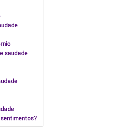
o
saudade
rnio
te saudade
o
audade
udade
 sentimentos?