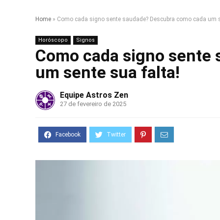
Home
»
Como cada signo sente saudade? Descubra como cada um se
Horóscopo
Signos
Como cada signo sente
um sente sua falta!
Equipe Astros Zen
27 de fevereiro de 2025