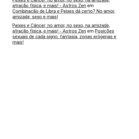
Peixes e Câncer: no amor, no sexo, na amizade,
atração física, e mais! - Astros Zen
em
Combinação de Libra e Peixes dá certo? No amor,
amizade, sexo e mais!
Peixes e Câncer: no amor, no sexo, na amizade,
atração física, e mais! - Astros Zen
em
Posições
sexuais de cada signo: fantasia, zonas erógenas e
mais!