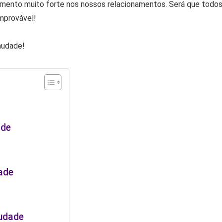
mento muito forte nos nossos relacionamentos. Será que todo
mprovável!
audade!
ade
ade
udade