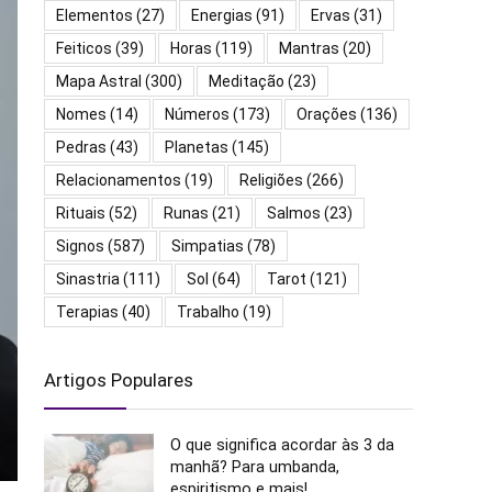
Elementos
(27)
Energias
(91)
Ervas
(31)
Feiticos
(39)
Horas
(119)
Mantras
(20)
Mapa Astral
(300)
Meditação
(23)
Nomes
(14)
Números
(173)
Orações
(136)
Pedras
(43)
Planetas
(145)
Relacionamentos
(19)
Religiões
(266)
Rituais
(52)
Runas
(21)
Salmos
(23)
Signos
(587)
Simpatias
(78)
Sinastria
(111)
Sol
(64)
Tarot
(121)
Terapias
(40)
Trabalho
(19)
Artigos Populares
O que significa acordar às 3 da
manhã? Para umbanda,
espiritismo e mais!