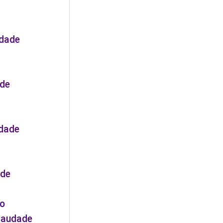
udade
ade
udade
ade
ão
saudade