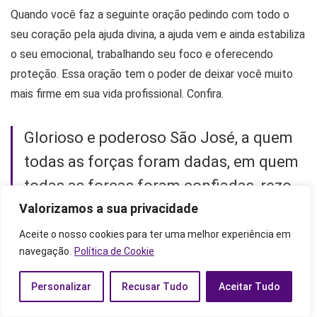
Quando você faz a seguinte oração pedindo com todo o
seu coração pela ajuda divina, a ajuda vem e ainda estabiliza
o seu emocional, trabalhando seu foco e oferecendo
proteção. Essa oração tem o poder de deixar você muito
mais firme em sua vida profissional. Confira.
Glorioso e poderoso São José, a quem
todas as forças foram dadas, em quem
todas as forças foram confiadas, rezo
hoje a Ti, Querido Santo, para Te pedir
Valorizamos a sua privacidade
ajuda, auxílio e proteção.
Aceite o nosso cookies para ter uma melhor experiência em
navegação.
Política de Cookie
Toma sob a Tua proteção o meu posto
Personalizar
Recusar Tudo
Aceitar Tudo
de trabalho na empresa (dizer nome da