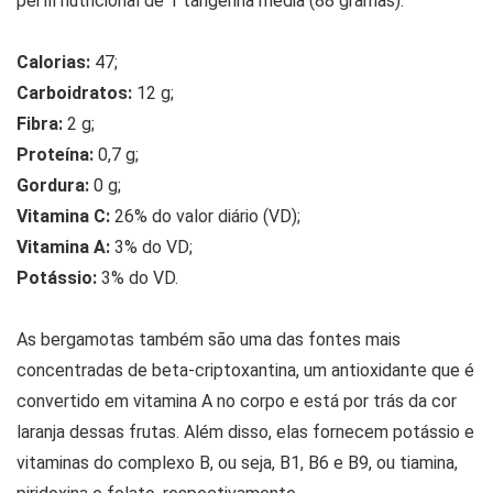
perfil nutricional de 1 tangerina média (88 gramas):
Calorias:
47;
Carboidratos:
12 g;
Fibra:
2 g;
Proteína:
0,7 g;
Gordura:
0 g;
Vitamina C:
26% do valor diário (VD);
Vitamina A:
3% do VD;
Potássio:
3% do VD.
As bergamotas também são uma das fontes mais
concentradas de beta-criptoxantina, um antioxidante que é
convertido em vitamina A no corpo e está por trás da cor
laranja dessas frutas. Além disso, elas fornecem potássio e
vitaminas do complexo B, ou seja, B1, B6 e B9, ou tiamina,