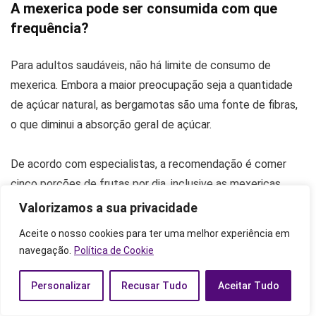
A mexerica pode ser consumida com que
frequência?
Para adultos saudáveis, não há limite de consumo de
mexerica. Embora a maior preocupação seja a quantidade
de açúcar natural, as bergamotas são uma fonte de fibras,
o que diminui a absorção geral de açúcar.
De acordo com especialistas, a recomendação é comer
cinco porções de frutas por dia, inclusive as mexericas.
Vale lembrar que uma unidade é aproximadamente igual a
Valorizamos a sua privacidade
uma porção.
Aceite o nosso cookies para ter uma melhor experiência em
navegação.
Política de Cookie
Possíveis efeitos colaterais da mexerica
Personalizar
Recusar Tudo
Aceitar Tudo
Apesar de ser extremamente benéfica, a mexerica pode