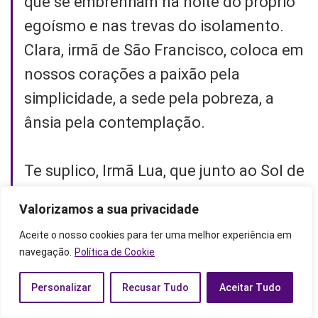
que se embrenham na noite do próprio
egoísmo e nas trevas do isolamento.
Clara, irmã de São Francisco, coloca em
nossos corações a paixão pela
simplicidade, a sede pela pobreza, a
ânsia pela contemplação.
Te suplico, Irmã Lua, que junto ao Sol de
Assis que no mesmo céu refulge,
Valorizamos a sua privacidade
alcança-nos a graça que, confiantes
Aceite o nosso cookies para ter uma melhor experiência em
vos pedimos.
navegação.
Política de Cookie
Santa Clara, ilumina os passos daqueles
Personalizar
Recusar Tudo
Aceitar Tudo
que buscam a claridade! Amém!