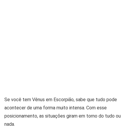
Se você tem Vênus em Escorpião, sabe que tudo pode
acontecer de uma forma muito intensa. Com esse
posicionamento, as situações giram em torno do tudo ou
nada.