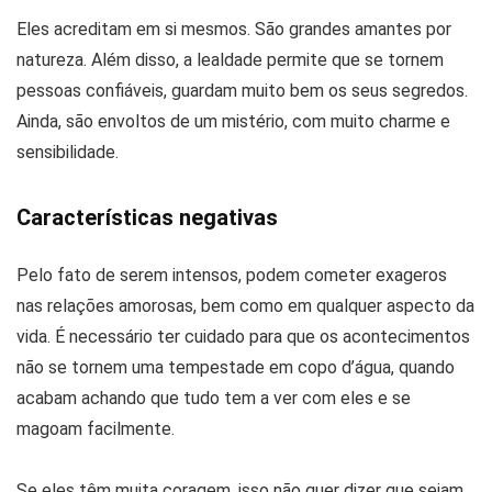
Eles acreditam em si mesmos. São grandes amantes por
natureza. Além disso, a lealdade permite que se tornem
pessoas confiáveis, guardam muito bem os seus segredos.
Ainda, são envoltos de um mistério, com muito charme e
sensibilidade.
Características negativas
Pelo fato de serem intensos, podem cometer exageros
nas relações amorosas, bem como em qualquer aspecto da
vida. É necessário ter cuidado para que os acontecimentos
não se tornem uma tempestade em copo d’água, quando
acabam achando que tudo tem a ver com eles e se
magoam facilmente.
Se eles têm muita coragem, isso não quer dizer que sejam