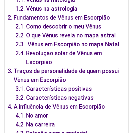
Vênus na astrologia
Fundamentos de Vênus em Escorpião
Como descobrir o meu Vênus
O que Vênus revela no mapa astral
Vênus em Escorpião no mapa Natal
Revolução solar de Vênus em
Escorpião
Traços de personalidade de quem possui
Vênus em Escorpião
Características positivas
Características negativas
A influência de Vênus em Escorpião
No amor
Na carreira