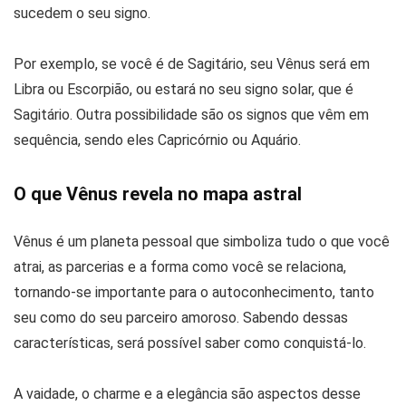
sucedem o seu signo.
Por exemplo, se você é de Sagitário, seu Vênus será em
Libra ou Escorpião, ou estará no seu signo solar, que é
Sagitário. Outra possibilidade são os signos que vêm em
sequência, sendo eles Capricórnio ou Aquário.
O que Vênus revela no mapa astral
Vênus é um planeta pessoal que simboliza tudo o que você
atrai, as parcerias e a forma como você se relaciona,
tornando-se importante para o autoconhecimento, tanto
seu como do seu parceiro amoroso. Sabendo dessas
características, será possível saber como conquistá-lo.
A vaidade, o charme e a elegância são aspectos desse