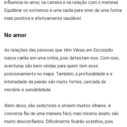
influencia no amor, na carreira e na relação com o material.
Equilibrar os extremos é uma saída para viver de uma forma
mais positiva e afetivamente saudável.
No amor
As relações das pessoas que têm Vênus em Escorpião
nunca cairão em uma rotina, pois detestam isso. Com isso,
aventuras são bem-vindas para quem tem esse
posicionamento no mapa. Também, a profundidade e a
intensidade da paixão são muito fortes, cercada de
mistério e sensibilidade.
Além disso, são sedutores e atraem muitos olhares. A
conversa flui de uma maneira fácil, mas mesmo assim, são
muito desconfiados. Dificilmente ficarão sozinhos, pois