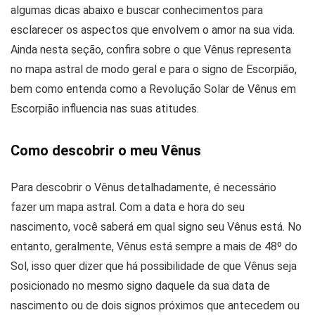
algumas dicas abaixo e buscar conhecimentos para
esclarecer os aspectos que envolvem o amor na sua vida.
Ainda nesta seção, confira sobre o que Vênus representa
no mapa astral de modo geral e para o signo de Escorpião,
bem como entenda como a Revolução Solar de Vênus em
Escorpião influencia nas suas atitudes.
Como descobrir o meu Vênus
Para descobrir o Vênus detalhadamente, é necessário
fazer um mapa astral. Com a data e hora do seu
nascimento, você saberá em qual signo seu Vênus está. No
entanto, geralmente, Vênus está sempre a mais de 48º do
Sol, isso quer dizer que há possibilidade de que Vênus seja
posicionado no mesmo signo daquele da sua data de
nascimento ou de dois signos próximos que antecedem ou