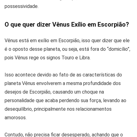
possessividade.
O que quer dizer Vênus Exílio em Escorpião?
Vênus está em exílio em Escorpião, isso quer dizer que ele
é o oposto desse planeta, ou seja, está fora do “domicílio”,
pois Vênus rege os signos Touro e Libra.
Isso acontece devido ao fato de as características do
planeta Vênus envolverem a mesma profundidade dos
desejos de Escorpião, causando um choque na
personalidade que acaba perdendo sua força, levando ao
desequilíbrio, principalmente nos relacionamentos
amorosos.
Contudo, não precisa ficar desesperado, achando que o