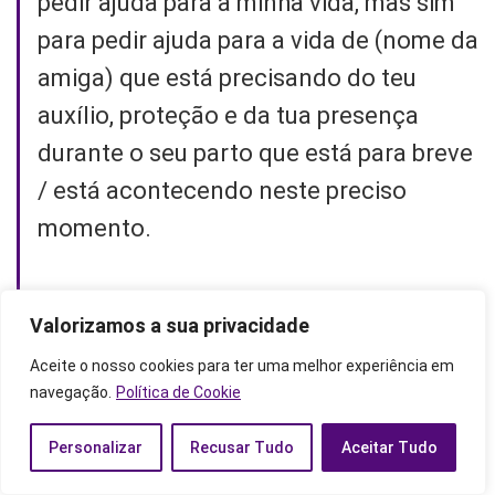
pedir ajuda para a minha vida, mas sim
para pedir ajuda para a vida de (nome da
amiga) que está precisando do teu
auxílio, proteção e da tua presença
durante o seu parto que está para breve
/ está acontecendo neste preciso
momento.
Rogo com todas as minhas forças para
Valorizamos a sua privacidade
que ajudas (nome da amiga) a ter um
Aceite o nosso cookies para ter uma melhor experiência em
bom parto. Dá paz à minha amiga para
navegação.
Política de Cookie
que ela tenha um parto sossegado.
Personalizar
Recusar Tudo
Aceitar Tudo
Dá saúde a (nome da amiga) para que a
sua criança também tenha muita saúde