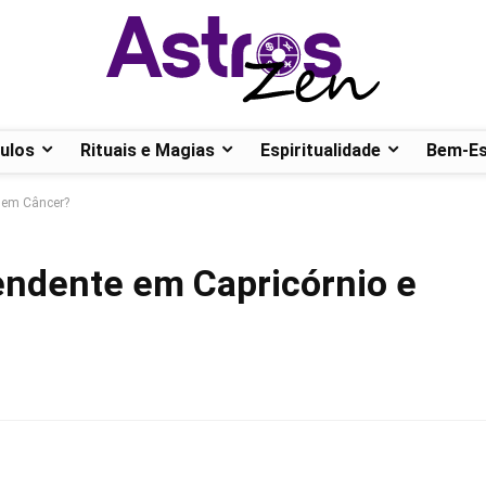
ulos
Rituais e Magias
Espiritualidade
Bem-Es
e em Câncer?
cendente em Capricórnio e