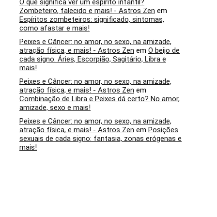
O que significa ver um espírito infantil?
Zombeteiro, falecido e mais! - Astros Zen
em
Espíritos zombeteiros: significado, sintomas,
como afastar e mais!
Peixes e Câncer: no amor, no sexo, na amizade,
atração física, e mais! - Astros Zen
em
O beijo de
cada signo: Áries, Escorpião, Sagitário, Libra e
mais!
Peixes e Câncer: no amor, no sexo, na amizade,
atração física, e mais! - Astros Zen
em
Combinação de Libra e Peixes dá certo? No amor,
amizade, sexo e mais!
Peixes e Câncer: no amor, no sexo, na amizade,
atração física, e mais! - Astros Zen
em
Posições
sexuais de cada signo: fantasia, zonas erógenas e
mais!