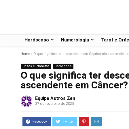
Horóscopo
Numerologia
Tarot e Orác
Home
»
O que significa ter descendente em Capricórnio e ascendent
Casas e Planetas
Horóscopo
O que significa ter des
ascendente em Câncer?
Equipe Astros Zen
27 de fevereiro de 2025