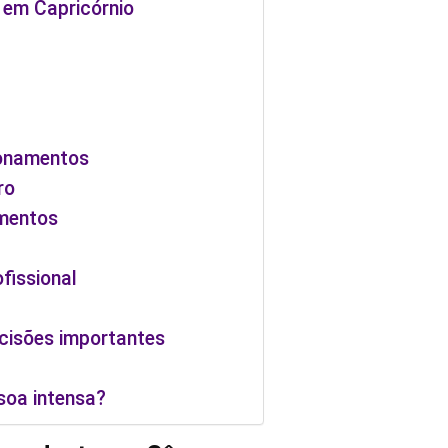
 em Capricórnio
ionamentos
ro
imentos
fissional
cisões importantes
soa intensa?