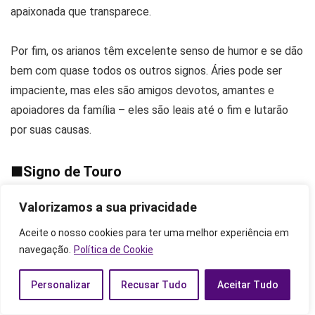
apaixonada que transparece.
Por fim, os arianos têm excelente senso de humor e se dão
bem com quase todos os outros signos. Áries pode ser
impaciente, mas eles são amigos devotos, amantes e
apoiadores da família – eles são leais até o fim e lutarão
por suas causas.
■
Signo de Touro
Valorizamos a sua privacidade
Touro é o signo dos nascidos de 20 de abril a 20 de maio,
de elemento Terra, qualidade Fixa e planeta regente Vênus.
Aceite o nosso cookies para ter uma melhor experiência em
navegação.
Política de Cookie
A natureza fundamentada e orientada para o prazer de
Personalizar
Recusar Tudo
Aceitar Tudo
Touro traz à tona os lados sensuais e indulgentes do
elemento Terra, manifestando-se como uma conexão