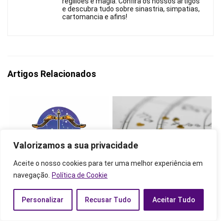
regiliões e magia. Confira os nossos artigos
e descubra tudo sobre sinastria, simpatias,
cartomancia e afins!
Artigos Relacionados
Valorizamos a sua privacidade
Aceite o nosso cookies para ter uma melhor experiência em
Sagitário combina com qual
Sol na Casa 10: mapa astral,
navegação.
Política de Cookie
signo? No amor, para
revolução solar e sinastria.
namorar e mais!
Confira!
Personalizar
Recusar Tudo
Aceitar Tudo