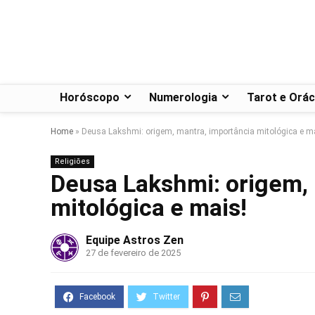
Horóscopo
Numerologia
Tarot e Orác
Home
»
Deusa Lakshmi: origem, mantra, importância mitológica e m
Religiões
Deusa Lakshmi: origem, 
mitológica e mais!
Equipe Astros Zen
27 de fevereiro de 2025