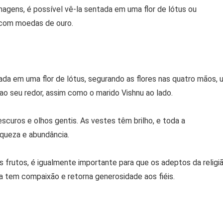
agens, é possível vê-la sentada em uma flor de lótus ou
 com moedas de ouro.
a em uma flor de lótus, segurando as flores nas quatro mãos, 
o seu redor, assim como o marido Vishnu ao lado.
escuros e olhos gentis. As vestes têm brilho, e toda a
iqueza e abundância.
 frutos, é igualmente importante para que os adeptos da religi
la tem compaixão e retorna generosidade aos fiéis.