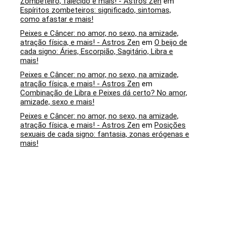
Zombeteiro, falecido e mais! - Astros Zen
em
Espíritos zombeteiros: significado, sintomas,
como afastar e mais!
Peixes e Câncer: no amor, no sexo, na amizade,
atração física, e mais! - Astros Zen
em
O beijo de
cada signo: Áries, Escorpião, Sagitário, Libra e
mais!
Peixes e Câncer: no amor, no sexo, na amizade,
atração física, e mais! - Astros Zen
em
Combinação de Libra e Peixes dá certo? No amor,
amizade, sexo e mais!
Peixes e Câncer: no amor, no sexo, na amizade,
atração física, e mais! - Astros Zen
em
Posições
sexuais de cada signo: fantasia, zonas erógenas e
mais!