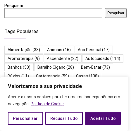
Pesquisar
Pesquisar
Tags Populares
Alimentação
(33)
Animais
(16)
Ano Pessoal
(17)
Aromaterapia
(9)
Ascendente
(22)
Autocuidado
(114)
Banhos
(50)
Baralho Cigano
(28)
Bem-Estar
(73)
Búzios
(11)
Cartomancia
(59)
Casas
(138)
Chakras
(19)
Chás
(71)
Combinações
(26)
Valorizamos a sua privacidade
Cristais
(27)
Cultura
(67)
Datas
(24)
Aceite o nosso cookies para ter uma melhor experiência em
Descendente
(12)
Dinheiro
(25)
Elementos
(27)
navegação.
Política de Cookie
Energias
(91)
Ervas
(31)
Feiticos
(39)
Horas
(119)
Personalizar
Recusar Tudo
Aceitar Tudo
Mantras
(20)
Mapa Astral
(300)
Meditação
(23)
Nomes
(14)
Números
(173)
Orações
(136)