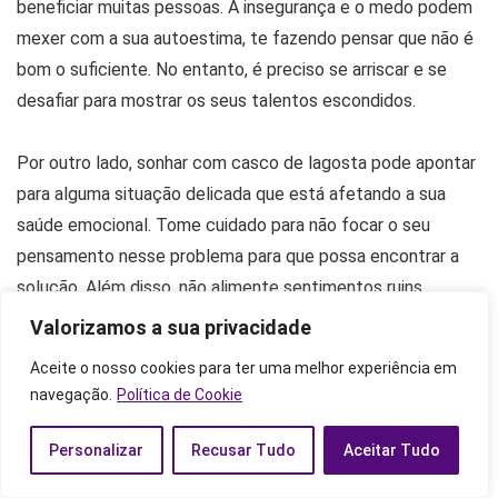
beneficiar muitas pessoas. A insegurança e o medo podem
mexer com a sua autoestima, te fazendo pensar que não é
bom o suficiente. No entanto, é preciso se arriscar e se
desafiar para mostrar os seus talentos escondidos.
Por outro lado, sonhar com casco de lagosta pode apontar
para alguma situação delicada que está afetando a sua
saúde emocional. Tome cuidado para não focar o seu
pensamento nesse problema para que possa encontrar a
solução. Além disso, não alimente sentimentos ruins,
perdoe e esqueça para poder seguir em frente, de forma
Valorizamos a sua privacidade
leve e feliz.
Aceite o nosso cookies para ter uma melhor experiência em
navegação.
Política de Cookie
Sonhar com salada de lagosta
Personalizar
Recusar Tudo
Aceitar Tudo
Apesar de parecer ter ligação com comida, sonhar com