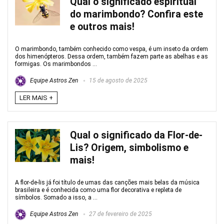
Qual o significado espiritual
do marimbondo? Confira este
e outros mais!
O marimbondo, também conhecido como vespa, é um inseto da ordem
dos himenópteros. Dessa ordem, também fazem parte as abelhas e as
formigas. Os marimbondos ...
Equipe Astros Zen
15 de agosto de 2025
LER MAIS +
Qual o significado da Flor-de-
Lis? Origem, simbolismo e
mais!
A flor-de-lis já foi título de umas das canções mais belas da música
brasileira e é conhecida como uma flor decorativa e repleta de
símbolos. Somado a isso, a ...
Equipe Astros Zen
27 de fevereiro de 2025