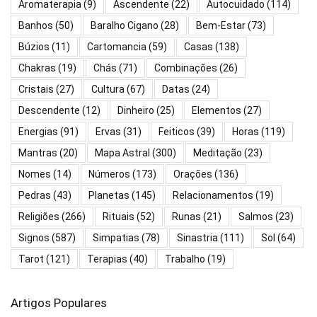
Aromaterapia
(9)
Ascendente
(22)
Autocuidado
(114)
Banhos
(50)
Baralho Cigano
(28)
Bem-Estar
(73)
Búzios
(11)
Cartomancia
(59)
Casas
(138)
Chakras
(19)
Chás
(71)
Combinações
(26)
Cristais
(27)
Cultura
(67)
Datas
(24)
Descendente
(12)
Dinheiro
(25)
Elementos
(27)
Energias
(91)
Ervas
(31)
Feiticos
(39)
Horas
(119)
Mantras
(20)
Mapa Astral
(300)
Meditação
(23)
Nomes
(14)
Números
(173)
Orações
(136)
Pedras
(43)
Planetas
(145)
Relacionamentos
(19)
Religiões
(266)
Rituais
(52)
Runas
(21)
Salmos
(23)
Signos
(587)
Simpatias
(78)
Sinastria
(111)
Sol
(64)
Tarot
(121)
Terapias
(40)
Trabalho
(19)
Artigos Populares