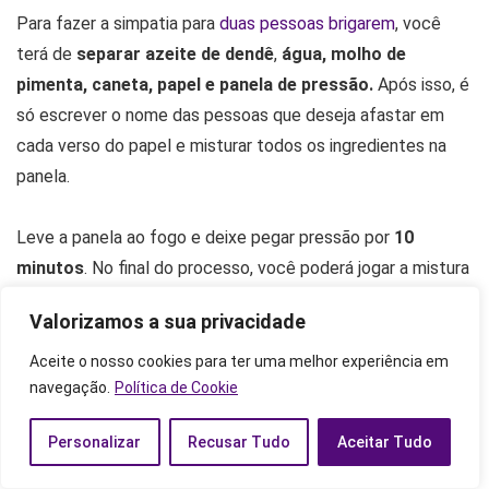
Para fazer a simpatia para
duas pessoas brigarem
, você
terá de
separar azeite de dendê
,
água, molho de
pimenta, caneta, papel e panela de pressão.
Após isso, é
só escrever o nome das pessoas que deseja afastar em
cada verso do papel e misturar todos os ingredientes na
panela.
Leve a panela ao fogo e deixe pegar pressão por
10
minutos
. No final do processo, você poderá jogar a mistura
com o papel no lixo, longe da sua casa.
Valorizamos a sua privacidade
Confira outras simpatias
Aceite o nosso cookies para ter uma melhor experiência em
navegação.
Política de Cookie
Personalizar
Recusar Tudo
Aceitar Tudo