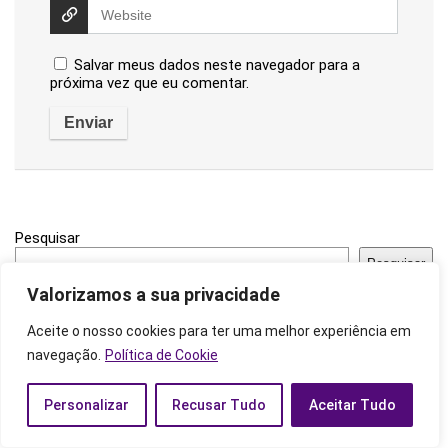
Salvar meus dados neste navegador para a
próxima vez que eu comentar.
Pesquisar
Pesquisar
Valorizamos a sua privacidade
Tags Populares
Aceite o nosso cookies para ter uma melhor experiência em
navegação.
Política de Cookie
Alimentação
(33)
Animais
(16)
Ano Pessoal
(17)
Personalizar
Recusar Tudo
Aceitar Tudo
Aromaterapia
(9)
Ascendente
(22)
Autocuidado
(114)