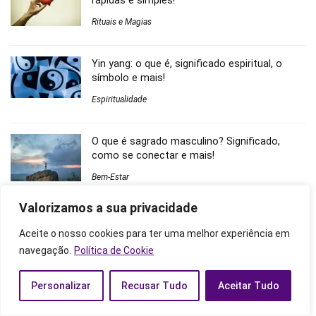
rápidas e simples!
Rituais e Magias
Yin yang: o que é, significado espiritual, o
símbolo e mais!
Espiritualidade
O que é sagrado masculino? Significado,
como se conectar e mais!
Bem-Estar
Valorizamos a sua privacidade
Comentários
Aceite o nosso cookies para ter uma melhor experiência em
navegação.
Política de Cookie
9 simpatias para duas pessoas se odiarem: com pimenta e
mais! - Astros Zen
em
Simpatia para separar casal: urgente,
Personalizar
Recusar Tudo
Aceitar Tudo
com vinagre, pimenta e mais!
O que significa ver um espírito infantil? Zombeteiro, falecido e