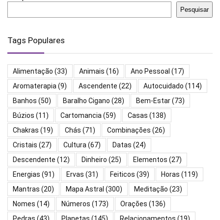
Pesquisar
Tags Populares
Alimentação
(33)
Animais
(16)
Ano Pessoal
(17)
Aromaterapia
(9)
Ascendente
(22)
Autocuidado
(114)
Banhos
(50)
Baralho Cigano
(28)
Bem-Estar
(73)
Búzios
(11)
Cartomancia
(59)
Casas
(138)
Chakras
(19)
Chás
(71)
Combinações
(26)
Cristais
(27)
Cultura
(67)
Datas
(24)
Descendente
(12)
Dinheiro
(25)
Elementos
(27)
Energias
(91)
Ervas
(31)
Feiticos
(39)
Horas
(119)
Mantras
(20)
Mapa Astral
(300)
Meditação
(23)
Nomes
(14)
Números
(173)
Orações
(136)
Pedras
(43)
Planetas
(145)
Relacionamentos
(19)