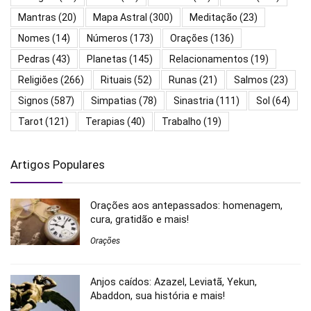
Mantras
(20)
Mapa Astral
(300)
Meditação
(23)
Nomes
(14)
Números
(173)
Orações
(136)
Pedras
(43)
Planetas
(145)
Relacionamentos
(19)
Religiões
(266)
Rituais
(52)
Runas
(21)
Salmos
(23)
Signos
(587)
Simpatias
(78)
Sinastria
(111)
Sol
(64)
Tarot
(121)
Terapias
(40)
Trabalho
(19)
Artigos Populares
Orações aos antepassados: homenagem,
cura, gratidão e mais!
Orações
Anjos caídos: Azazel, Leviatã, Yekun,
Abaddon, sua história e mais!