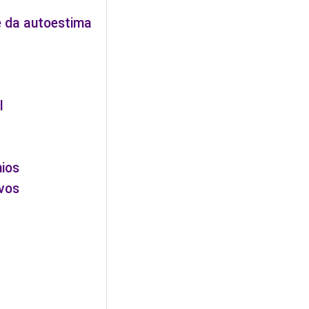
 da autoestima
l
ios
vos