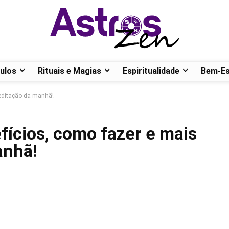
ulos
Rituais e Magias
Espiritualidade
Bem-Es
meditação da manhã!
fícios, como fazer e mais
anhã!