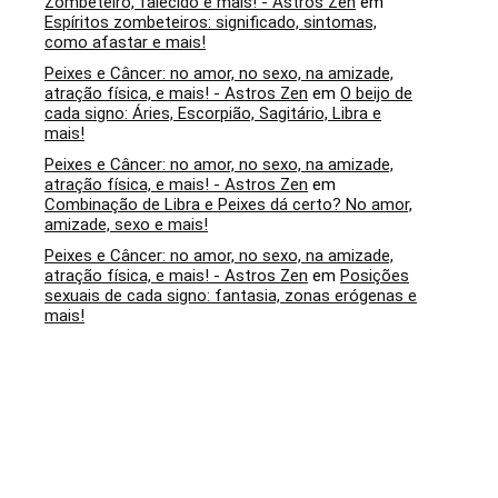
Zombeteiro, falecido e mais! - Astros Zen
em
Espíritos zombeteiros: significado, sintomas,
como afastar e mais!
Peixes e Câncer: no amor, no sexo, na amizade,
atração física, e mais! - Astros Zen
em
O beijo de
cada signo: Áries, Escorpião, Sagitário, Libra e
mais!
Peixes e Câncer: no amor, no sexo, na amizade,
atração física, e mais! - Astros Zen
em
Combinação de Libra e Peixes dá certo? No amor,
amizade, sexo e mais!
Peixes e Câncer: no amor, no sexo, na amizade,
atração física, e mais! - Astros Zen
em
Posições
sexuais de cada signo: fantasia, zonas erógenas e
mais!