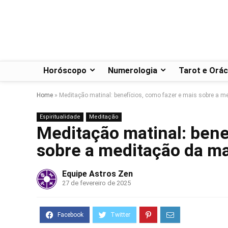
Horóscopo
Numerologia
Tarot e Orác
Home
»
Meditação matinal: benefícios, como fazer e mais sobre a 
Espiritualidade
Meditação
Meditação matinal: bene
sobre a meditação da m
Equipe Astros Zen
27 de fevereiro de 2025