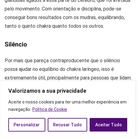
glândulas ligados à essa parte do cérebro, que foi afetada
pelo movimento. Com orientação e disciplina, pode-se
conseguir bons resultados com os mudras, equilibrando,
tanto o quinto chakra quanto todos os outros.
Silêncio
Por mais que pareça contraproducente que o silêncio
possa ajudar no equilíbrio do chakra laríngeo, isso é
extremamente útil, principalmente para pessoas que lidam
com a voz durante todo o dia. Seja para lidar com clientes,
Valorizamos a sua privacidade
colegas de trabalho ou dar aula, pode-se sofrer uma
Aceite o nosso cookies para ter uma melhor experiência em
sobrecarga, causando o desequilíbrio.
navegação.
Política de Cookie
Procure reservar um tempo do seu dia para ficar em
Personalizar
Recusar Tudo
Aceitar Tudo
silêncio e tentar poupar, tanto sua voz quanto sua mente.