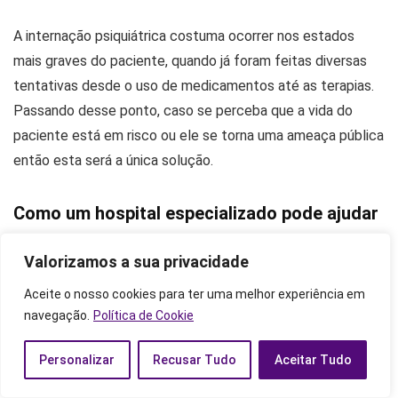
A internação psiquiátrica costuma ocorrer nos estados
mais graves do paciente, quando já foram feitas diversas
tentativas desde o uso de medicamentos até as terapias.
Passando desse ponto, caso se perceba que a vida do
paciente está em risco ou ele se torna uma ameaça pública
então esta será a única solução.
Como um hospital especializado pode ajudar
Em relação ao âmbito hospitalar, a dependência das drogas
Valorizamos a sua privacidade
é tido como uma doença. Logo, surgiram diversos hospitais
Aceite o nosso cookies para ter uma melhor experiência em
especializados em ajudar pacientes que são dependentes
navegação.
Política de Cookie
químicos.
Personalizar
Recusar Tudo
Aceitar Tudo
A vantagem desses lugares é que prevalece sobre o