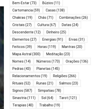
Bem-Estar
(73)
Búzios
(11)
Cartomancia
(59)
Casas
(138)
Chakras
(19)
Chás
(71)
Combinações
(26)
Cristais
(27)
Cultura
(67)
Datas
(24)
Descendente
(12)
Dinheiro
(25)
Elementos
(27)
Energias
(91)
Ervas
(31)
Feiticos
(39)
Horas
(119)
Mantras
(20)
Mapa Astral
(300)
Meditação
(23)
Nomes
(14)
Números
(173)
Orações
(136)
Pedras
(43)
Planetas
(145)
Relacionamentos
(19)
Religiões
(266)
Rituais
(52)
Runas
(21)
Salmos
(23)
Signos
(587)
Simpatias
(78)
Sinastria
(111)
Sol
(64)
Tarot
(121)
Terapias
(40)
Trabalho
(19)