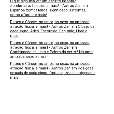
O que significa ver um espírito infantil?
Zombeteiro, falecido e mais! - Astros Zen
em
Espíritos zombeteiros: significado, sintomas,
como afastar e mais!
Peixes e Câncer: no amor, no sexo, na amizade,
atração física, e mais! - Astros Zen
em
O beijo de
cada signo: Áries, Escorpião, Sagitário, Libra e
mais!
Peixes e Câncer: no amor, no sexo, na amizade,
atração física, e mais! - Astros Zen
em
Combinação de Libra e Peixes dá certo? No amor,
amizade, sexo e mais!
Peixes e Câncer: no amor, no sexo, na amizade,
atração física, e mais! - Astros Zen
em
Posições
sexuais de cada signo: fantasia, zonas erógenas e
mais!