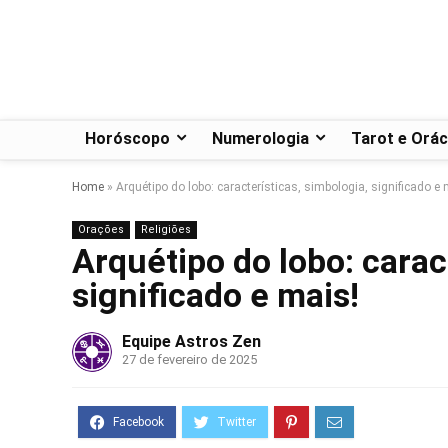
Horóscopo
Numerologia
Tarot e Orác
Home
»
Arquétipo do lobo: características, simbologia, significado e 
Orações
Religiões
Arquétipo do lobo: carac
significado e mais!
Equipe Astros Zen
27 de fevereiro de 2025