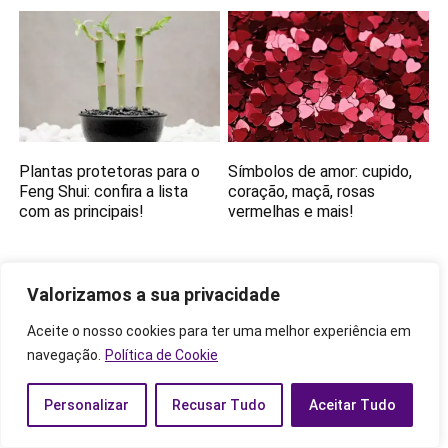
Plantas protetoras para o
Símbolos de amor: cupido,
Feng Shui: confira a lista
coração, maçã, rosas
com as principais!
vermelhas e mais!
Valorizamos a sua privacidade
Aceite o nosso cookies para ter uma melhor experiência em
navegação.
Política de Cookie
Personalizar
Recusar Tudo
Aceitar Tudo
Significado da cor índigo:
Qual o significado da Flor-
saiba mais sobre essa cor e
de-Lis? Origem, simbolismo