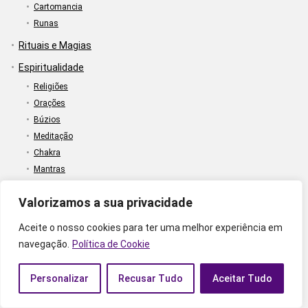
Cartomancia
Runas
Rituais e Magias
Espiritualidade
Religiões
Orações
Búzios
Meditação
Chakra
Mantras
Curiosidades
Valorizamos a sua privacidade
Bem-Estar
Aceite o nosso cookies para ter uma melhor experiência em
Numerologia
navegação.
Política de Cookie
Significado dos Números
Horas e Datas
Personalizar
Recusar Tudo
Aceitar Tudo
Ano
Anjos e Portais