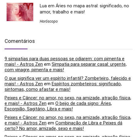
Lua em Áries no mapa astral: significado, no
amor, trabalho e mais!
Horóscopo
Comentários
9 simpatias para duas pessoas se odiarem: com pimenta e
mais! - Astros Zen
em
Simpatia para separar casal: urgente,
com vinagre, pimenta e mais!
O que significa ver um espírito infantil? Zombeteiro, falecido e
mais! - Astros Zen
em
Espíritos zombeteiros: significado,
sintomas, como afastar e mais!
Peixes e Câncer: no amor, no sexo, na amizade, atração física,
e mais! - Astros Zen
em
O beijo de cada signo: Áries,
Escorpião, Sagitário, Libra e mais!
Peixes e Câncer: no amor, no sexo, na amizade, atração física,
e mais! - Astros Zen
em
Combinação de Libra e Peixes dá
certo? No amor, amizade, sexo e mais!
Peixes e Câncer: no amor, no sexo, na amizade, atração física,