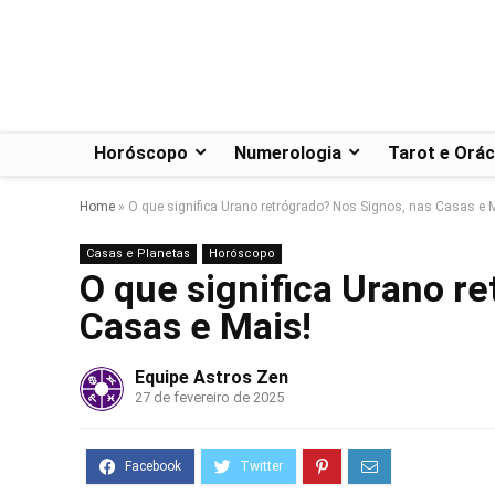
Horóscopo
Numerologia
Tarot e Orác
Home
»
O que significa Urano retrógrado? Nos Signos, nas Casas e 
Casas e Planetas
Horóscopo
O que significa Urano r
Casas e Mais!
Equipe Astros Zen
27 de fevereiro de 2025