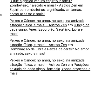
O que significa ver um espírito infantil?
Zombeteiro, falecido e mais! - Astros Zen
em
Espíritos zombeteiros: significado, sintomas,
como afastar e mais!
 a
Peixes e Câncer: no amor, no sexo, na amizade,
atração física, e mais! - Astros Zen
em
O beijo de
cada signo: Áries, Escorpião, Sagitário, Libra e
mais!
Peixes e Câncer: no amor, no sexo, na amizade,
atração física, e mais! - Astros Zen
em
Combinação de Libra e Peixes dá certo? No amor,
amizade, sexo e mais!
Peixes e Câncer: no amor, no sexo, na amizade,
atração física, e mais! - Astros Zen
em
Posições
sexuais de cada signo: fantasia, zonas erógenas e
mais!