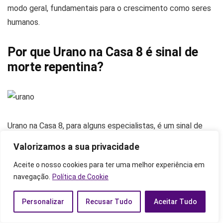
modo geral, fundamentais para o crescimento como seres
humanos.
Por que Urano na Casa 8 é sinal de
morte repentina?
Urano na Casa 8, para alguns especialistas, é um sinal de
morte repentina. Isso porque Urano já tem uma simbologia
Valorizamos a sua privacidade
que remete ao efêmero, dinâmico, rápido. E, quando
Aceite o nosso cookies para ter uma melhor experiência em
alinhado na Casa 8, que é a responsável pelos
navegação.
Política de Cookie
encerramentos de ciclos e inícios, fazendo com que a
matemática seja simples.
Personalizar
Recusar Tudo
Aceitar Tudo