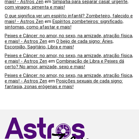
mais! - Astros Zen
em
Simpatia para separar casal: urgente,
com vinagre, pimenta e mais!
O que significa ver um espírito infantil? Zombeteiro, falecido e
mais! - Astros Zen
em
Espíritos zombeteiros: significado,
sintomas, como afastar e mais!
Peixes e Câncer: no amor, no sexo, na amizade, atração física,
e mais! - Astros Zen
em
O beijo de cada signo: Áries,
Escorpião, Sagitário, Libra e mais!
Peixes e Câncer: no amor, no sexo, na amizade, atração física,
e mais! - Astros Zen
em
Combinação de Libra e Peixes dá
certo? No amor, amizade, sexo e mais!
Peixes e Câncer: no amor, no sexo, na amizade, atração física,
e mais! - Astros Zen
em
Posições sexuais de cada signo:
fantasia, zonas erógenas e mais!