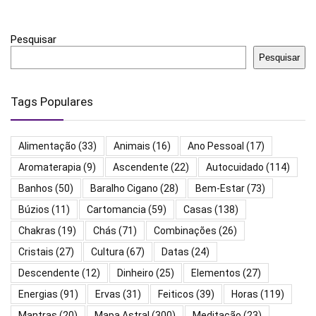
Pesquisar
Pesquisar
Tags Populares
Alimentação
(33)
Animais
(16)
Ano Pessoal
(17)
Aromaterapia
(9)
Ascendente
(22)
Autocuidado
(114)
Banhos
(50)
Baralho Cigano
(28)
Bem-Estar
(73)
Búzios
(11)
Cartomancia
(59)
Casas
(138)
Chakras
(19)
Chás
(71)
Combinações
(26)
Cristais
(27)
Cultura
(67)
Datas
(24)
Descendente
(12)
Dinheiro
(25)
Elementos
(27)
Energias
(91)
Ervas
(31)
Feiticos
(39)
Horas
(119)
Mantras
(20)
Mapa Astral
(300)
Meditação
(23)